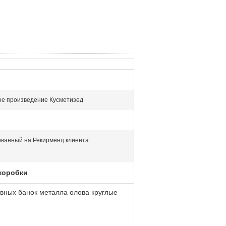
е произведение Кусметизед
ованный на Рекирменц клиента
коробки
рвных банок металла олова круглые