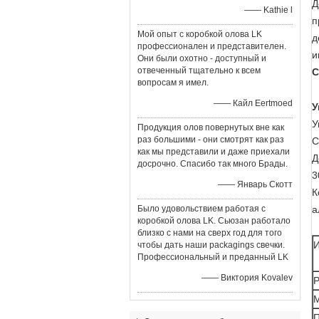
Д
—— Kathie l
п
Мой опыт с коробкой олова LK
д
профессионален и представителен.
и
Они были охотно - доступный и
отвеченный тщательно к всем
С
вопросам я имел.
—— Кайл Eertmoed
У
У
Продукция олов повернутых вне как
раз большими - они смотрят как раз
С
как мы представили и даже приехали
Д
досрочно. Спасибо так много Брады.
3
—— Январь Скотт
К
Было удовольствием работая с
а
коробкой олова LK. Сьюзан работало
близко с нами на сверх год для того
чтобы дать наши packagings свечки.
Профессиональный и преданный LK
—— Виктория Kovalev
П