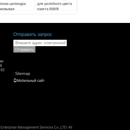
бенка цилиндра
для целебного цвета
аковывая
пакета КМИК
тойчивого круглого
Отправить запрос
Отправить
ки
ой
 82
Sitemap
|
Мобильный сайт
Enterprise Management Services Co.,LTD. All