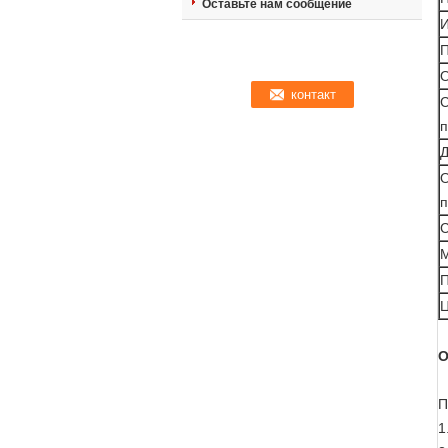
Оставьте нам сообщение
И
П
С
Д
п
С
О
П
1