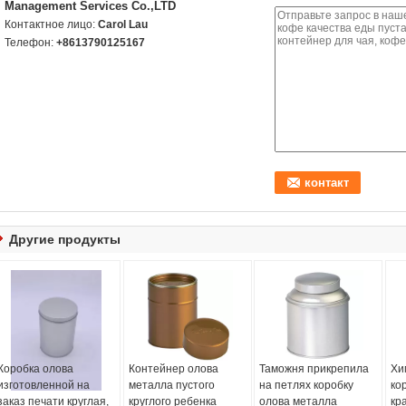
Management Services Co.,LTD
Контактное лицо:
Carol Lau
Телефон:
+8613790125167
Другие продукты
Коробка олова
Контейнер олова
Таможня прикрепила
Хи
изготовленной на
металла пустого
на петлях коробку
ко
заказ печати круглая,
круглого ребенка
олова металла
кр