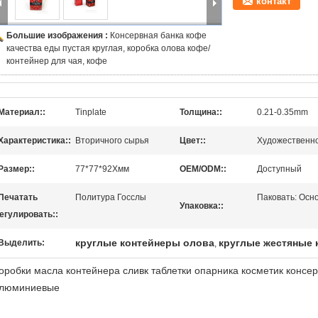
контакт
Большие изображения :
Консервная банка кофе
качества еды пустая круглая, коробка олова кофе/
контейнер для чая, кофе
Материал::
Tinplate
Толщина::
0.21-0.35mm
Характеристика::
Вторичного сырья
Цвет::
Художественно
Размер::
77*77*92Хмм
OEM/ODM::
Доступный
Печатать
Политура Госслы
Паковать: Осн
Упаковка::
егулировать::
круглые контейнеры олова
круглые жестяные 
Выделить:
,
оробки масла контейнера сливк таблетки опарника косметик консе
люминиевые