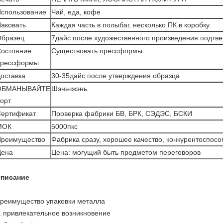
спользование
Чай, еда, кофе
аковать
Каждая часть в полыбаг, несколько ПК в коробку.
Образец
7дайс после художественного произведения подтве
остояние
Существовать прессформы
прессформы
оставка
30-35дайс после утверждения образца
ОБМАНЫВАЙТЕ
Шэньчжэнь
орт
ертификат
Проверка фабрики БВ, БРК, СЭДЭС, БСКИ
МОК
5000пкс
Преимущество
Фабрика сразу, хорошее качество, конкурентоспос
Цена
Цена: могущий быть предметом переговоров
писание
реимущество упаковки металла
. привлекательное возникновение