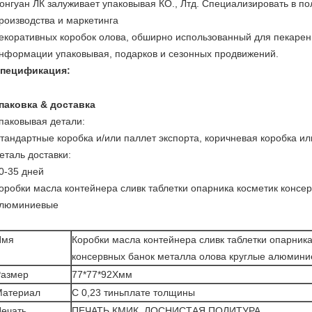
онгуан ЛК залуживает упаковывая КО., Лтд. Специализировать в по
роизводства и маркетинга
екоративных коробок олова, обширно использованный для пекарен,
нформации упаковывая, подарков и сезонных продвижений.
пецификация:
паковка & доставка
паковывая детали:
тандартные коробка и/или паллет экспорта, коричневая коробка ил
еталь доставки:
0-35 дней
оробки масла контейнера сливк таблетки опарника косметик консе
люминиевые
Имя
Коробки масла контейнера сливк таблетки опарника
консервных банок металла олова круглые алюмин
Размер
77*77*92Хмм
Материал
С 0,23 тиньплате толщины
ечать
ПЕЧАТЬ КМИК, ЛОСНИСТАЯ ПОЛИТУРА