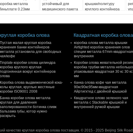
коробка металла
устойчивый для
крышки/политуру
ре
Тиньплате 0.23мм
медицинского пакета
круглого контейнера
уп
круглая
олова лоснистую
ус
круглая коробка олова
Квадратная коробка олова
Пустая малая круглая коробка
коробка олова металла крышки
хранения банки контейнеров
Airtighted коробок хранения олов
металла установила для свободных
специи металла 67mm квадратная
чая/кофе
внутренняя
Tinplate коробки олова цилиндра
Коробки олова жевательной резин
коробка круглого круглая
коробка трубки металла небольш
подгонянная вокруг контейнеров
упаковывая квадратная 30 кс 30 кс
олова
мм
Коробка олова выдвиженческой кока-
банка олова кофе чая металла
колы круглая, круглые жестяные
90кс90кс95мм квадратная
коробки ISO9001 2008
Айртигхтед с двойной крышкой
Банка коробки олова металла
Квадратное олово зеленого чая
круглая для давления
металла с Stackable крышкой и
заполированности ботинка сливк
внутренней ручкой крышки
бальзама губы, котор нужно
раскрыть
ий качество круглая коробка олова поставщик. © 2015 - 2025 Beijing Silk Road 