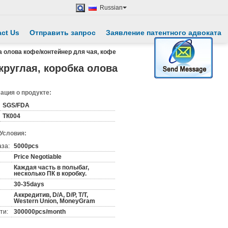
Russian
ct Us
Отправить запрос
Заявление патентного адвоката
а олова кофе/контейнер для чая, кофе
круглая, коробка олова
ция о продукте:
SGS/FDA
ТК004
 Условия:
аза:
5000pcs
Price Negotiable
Каждая часть в полыбаг,
несколько ПК в коробку.
30-35days
Аккредитив, D/A, D/P, T/T,
Western Union, MoneyGram
ти:
300000pcs/month