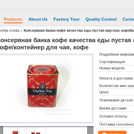
Products
About Us
Factory Tour
Quality Control
Conta
робка олова
Консервная банка кофе качества еды пустая круглая, коробк
онсервная банка кофе качества еды пустая 
офе/контейнер для чая, кофе
Подробная информа
Сертификация:
Номер модели:
Оплата и доставка
Количество мин зак
Цена:
Упаковывая детали:
Время доставки:
Условия оплаты:
Поставка способнос