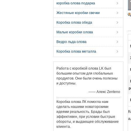
коробка олова подарка
Жестяные коробки свечки
Коробка олова обеда
Малые коробки олова
Ведро льда олова
Коробка олова металла
Работа с коробкой олова LK был
большим опытом для глобальных
продуктов. Они были очень полезны
и доступны.
р
—— Алекс Zenteno
Коробка олова ЛК помогла нам
сделать нашими новаторскими
К
идеями реальность. Брады был
эффективен, при условии быстрые
а
обороты, и выдающее обслуживание
клиента.