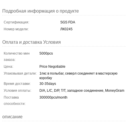
Подробная информация о продукте
Сертификация:
SGS FDA
Номер модели:
ЛК0245
Оплата и доставка Условия
Количество мин
5000pcs
заказа:
Цена:
Price Negotiable
Упаковывая детали:
1пкс в полыбаг, северл соединяет в мастерскую
коробку
Время доставки:
30-35days
Условия оплаты:
D/A, L/C, D/P, T/T, западное соединение, MoneyGram
Поставка
300000pcs/month
способности:
описание