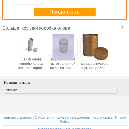
плотной внутренней для
упаковывая еды чая
Продолжать
круглая коробка олова
Больше
а олова
Банки олова
Коробка олова
Контейнер олова
Подгон
 подарка
коробки олова
изготовленной
металла пустого
продвиж
лая с
металла коробка
на заказ печати
круглого ребенка
коробка
шкой
олова чая
круглая, коробка
устойчивый для
неболь
ельной
круглой круглой
металла
медицинского
металла 
, олов
круглая
Тиньплате
пакета
для кон
Измените язык
 пакета
0.23мм круглая
пече
 чая
Russian
лыми
Главная страница
|
О Компании
|
контактные данные
|
Карта сайта
|
Privacy
Policy