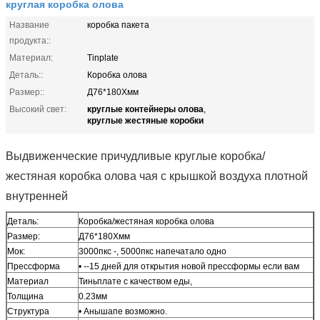
круглая коробка олова
Название
коробка пакета
продукта::
Материал:
Tinplate
Деталь::
Коробка олова
Размер::
Д76*180Хмм
круглые контейнеры олова
Высокий свет:
,
круглые жестяные коробки
Выдвиженческие причудливые круглые коробка/
жестяная коробка олова чая с крышкой воздуха плотной
внутренней
Деталь:
Коробка/жестяная коробка олова
Размер:
Д76*180Хмм
Мок:
3000пкс -, 5000пкс напечатало одно
Прессформа
• --15 дней для открытия новой прессформы если вам
Материал
Тиньплате с качеством еды,
Толщина
0.23мм
Структура
• Анышапе возможно.