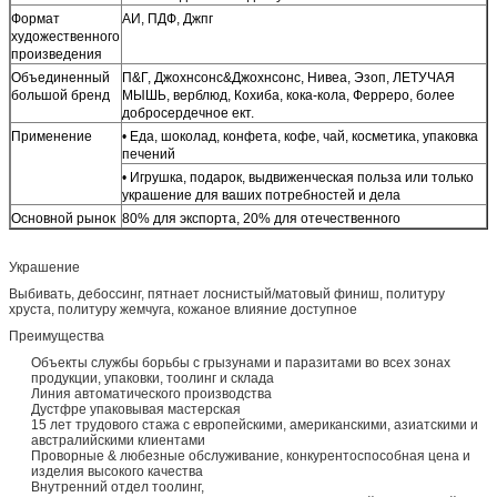
Формат
АИ, ПДФ, Джпг
художественного
произведения
Объединенный
П&Г, Джохнсонс&Джохнсонс, Нивеа, Эзоп, ЛЕТУЧАЯ
большой бренд
МЫШЬ, верблюд, Кохиба, кока-кола, Ферреро, более
добросердечное ект.
Применение
• Еда, шоколад, конфета, кофе, чай, косметика, упаковка
печений
• Игрушка, подарок, выдвиженческая польза или только
украшение для ваших потребностей и дела
Основной рынок
80% для экспорта, 20% для отечественного
Украшение
Выбивать, дебоссинг, пятнает лоснистый/матовый финиш, политуру
хруста, политуру жемчуга, кожаное влияние доступное
Преимущества
Объекты службы борьбы с грызунами и паразитами во всех зонах
продукции, упаковки, тоолинг и склада
Линия автоматического производства
Дустфре упаковывая мастерская
15 лет трудового стажа с европейскими, американскими, азиатскими и
австралийскими клиентами
Проворные & любезные обслуживание, конкурентоспособная цена и
изделия высокого качества
Внутренний отдел тоолинг,