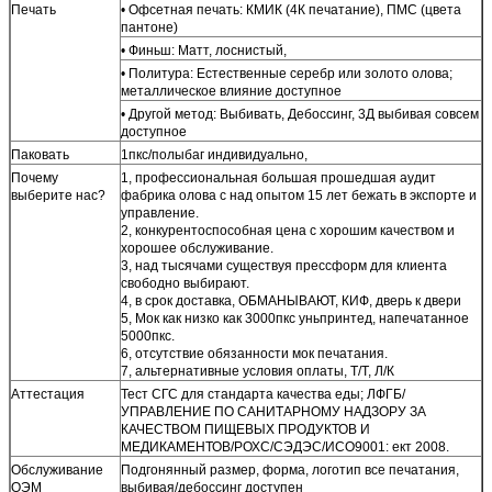
Печать
• Офсетная печать: КМИК (4К печатание), ПМС (цвета
пантоне)
• Финьш: Матт, лоснистый,
• Политура: Естественные серебр или золото олова;
металлическое влияние доступное
• Другой метод: Выбивать, Дебоссинг, 3Д выбивая совсем
доступное
Паковать
1пкс/полыбаг индивидуально,
Почему
1, профессиональная большая прошедшая аудит
выберите нас?
фабрика олова с над опытом 15 лет бежать в экспорте и
управление.
2, конкурентоспособная цена с хорошим качеством и
хорошее обслуживание.
3, над тысячами существуя прессформ для клиента
свободно выбирают.
4, в срок доставка, ОБМАНЫВАЮТ, КИФ, дверь к двери
5, Мок как низко как 3000пкс уньпринтед, напечатанное
5000пкс.
6, отсутствие обязанности мок печатания.
7, альтернативные условия оплаты, Т/Т, Л/К
Аттестация
Тест СГС для стандарта качества еды; ЛФГБ/
УПРАВЛЕНИЕ ПО САНИТАРНОМУ НАДЗОРУ ЗА
КАЧЕСТВОМ ПИЩЕВЫХ ПРОДУКТОВ И
МЕДИКАМЕНТОВ/РОХС/СЭДЭС/ИСО9001: ект 2008.
Обслуживание
Подгонянный размер, форма, логотип все печатания,
ОЭМ
выбивая/дебоссинг доступен