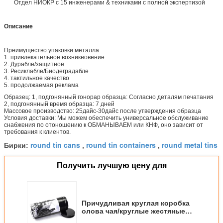
Отдел НИОКР с 15 инженерами & техниками с полной экспертизой
Описание
Преимущество упаковки металла
1. привлекательное возникновение
2. Дурабле/защитное
3. Ресиклабле/Биодеградабле
4. тактильное качество
5. продолжаемая реклама
Образец: 1, подгонянный гонорар образца: Согласно деталям печатания
2, подгонянный время образца: 7 дней
Массовое производство: 25дайс-30дайс после утверждения образца
Условия доставки: Мы можем обеспечить универсальное обслуживание
снабжения по отоношению к ОБМАНЫВАЕМ или КНФ, оно зависит от
требования к клиентов.
round tin cans
round tin containers
round metal tins
Бирки:
,
,
Получить лучшую цену для
Причудливая круглая коробка
олова чая/круглые жестяные
коробки с крышкой воздуха