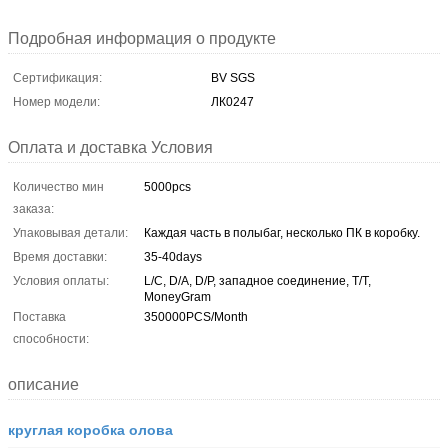
Подробная информация о продукте
Сертификация:
BV SGS
Номер модели:
ЛК0247
Оплата и доставка Условия
Количество мин
5000pcs
заказа:
Упаковывая детали:
Каждая часть в полыбаг, несколько ПК в коробку.
Время доставки:
35-40days
Условия оплаты:
L/C, D/A, D/P, западное соединение, T/T,
MoneyGram
Поставка
350000PCS/Month
способности:
описание
круглая коробка олова