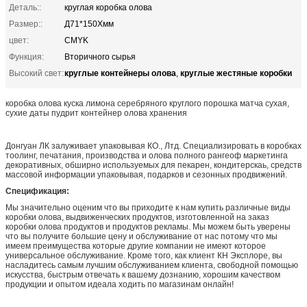
Деталь::
круглая коробка олова
Размер::
Д71*150Хмм
цвет:
CMYK
Функция:
Вторичного сырья
круглые контейнеры олова
круглые жестяные коробки
Высокий свет:
,
коробка олова куска лимона серебряного круглого порошка матча сухая,
сухие даты пудрит контейнер олова хранения
Донгуан ЛК залуживает упаковывая КО., Лтд. Специализировать в коробках
тоолинг, печатания, производства и олова полного рангеоф маркетинга
декоративных, обширно используемых для пекарен, кондитерскаь, средств
массовой информации упаковывая, подарков и сезонных продвижений.
Спецификация:
Мы значительно оценим что вы приходите к нам купить различные виды
коробки олова, выдвиженческих продуктов, изготовленной на заказ
коробки олова продуктов и продуктов рекламы. Мы можем быть уверены
что вы получите большие цену и обслуживание от нас потому что мы
имеем преимущества которые другие компании не имеют которое
универсальное обслуживание. Кроме того, как клиент КН Эксплоре, вы
насладитесь самым лучшим обслуживанием клиента, свободной помощью
искусства, быстрым отвечать к вашему дознанию, хорошим качеством
продукции и опытом идеала ходить по магазинам онлайн!