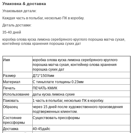
Упаковка & доставка
Упаковывая детали:
Каждая часть в полыбаг, несколько ПК в коробку.
Деталь доставки:
35-40 дней
коробка олова куска лимона
серебряного
круглого порошка матча сухая,
контейнер олова хранения порошка сухих дат
Имя
коробка олова куска лимона серебряного круглого
порошка матча сухая, контейнер олова хранения
порошка сухих дат
Размер
Д71*150Хмм
Материал
С тиньплате толщины 0.23мм
Печать
ПЕЧАТЬ КМИК
Использование
даты куска лимона сухие
Паковать
1 часть в полыбаг, несколько ПК в коробку.
Образец
через 15 дней после художественного произведения
подтверженных клиентом.
Состояние
Существовать прессформы
прессформы
Доставка
40-45дайс