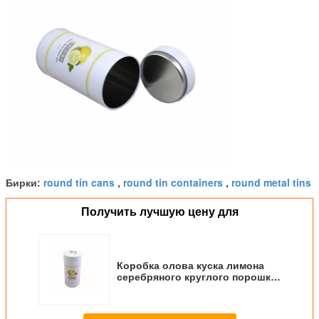
round tin cans
round tin containers
round metal tins
Бирки:
,
,
Получить лучшую цену для
Коробка олова куска лимона
серебряного круглого порошка
Матча сухая, контейнер олова
хранения порошка сухих дат