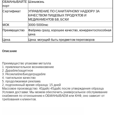
ОБМАНЫВАЙТЕ
Шэньчжэнь
порт
Сертификат
УПРАВЛЕНИЕ ПО САНИТАРНОМУ НАДЗОРУ ЗА
КАЧЕСТВОМ ПИЩЕВЫХ ПРОДУКТОВ И
МЕДИКАМЕНТОВ БВ, БСКИ
МОК
3000-5000пкс
Преимущество
Фабрика сразу, хорошее качество, конкурентоспособная
цена
Цена
Цена: могущий быть предметом переговоров
Описание
Преимущество упаковки металла
1. привлекательное возникновение
2. Дурабле/защитное
3. Ресиклабле/Биодеградабле
4. тактильное качество
5. продолжаемая реклама
2, подгонянный время образца: 15 дней
Массовое производство: 40дайс-45дайс после утверждения образца
Условия доставки: Мы можем обеспечить универсальное обслуживание
снабжения по отоношению к ОБМАНЫВАЕМ или КНФ, оно зависит от
требования к клиентов.