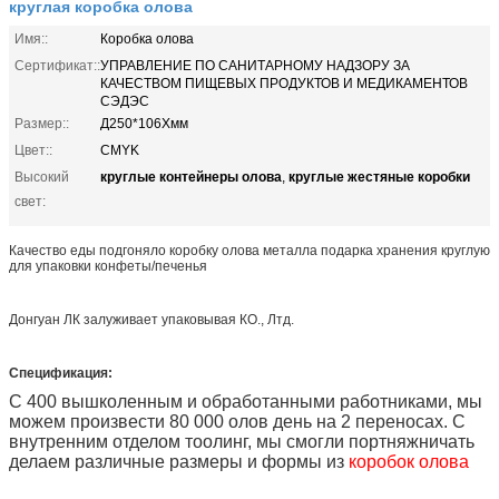
круглая коробка олова
Имя::
Коробка олова
Сертификат::
УПРАВЛЕНИЕ ПО САНИТАРНОМУ НАДЗОРУ ЗА
КАЧЕСТВОМ ПИЩЕВЫХ ПРОДУКТОВ И МЕДИКАМЕНТОВ
СЭДЭС
Размер::
Д250*106Хмм
Цвет::
CMYK
круглые контейнеры олова
круглые жестяные коробки
Высокий
,
свет:
Качество еды подгоняло коробку олова металла подарка хранения круглую
для упаковки конфеты/печенья
Донгуан ЛК залуживает упаковывая КО., Лтд.
Спецификация:
С 400 вышколенным и обработанными работниками, мы
можем произвести 80 000 олов день на 2 переносах. С
внутренним отделом тоолинг, мы смогли портняжничать
делаем различные размеры и формы из
коробок олова