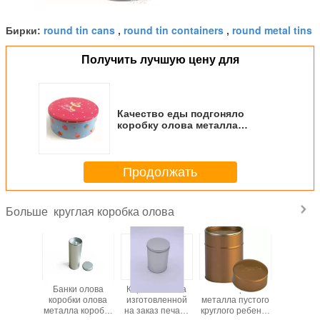
round tin cans
round tin containers
round metal tins
Бирки:
,
,
Получить лучшую цену для
Качество еды подгоняло
коробку олова металла
подарка хранения круглую для
упаковки конфеты/печенья
Продолжать
круглая коробка олова
Больше
а олова
Банки олова
Коробка олова
Контейнер олова
Подгон
 подарка
коробки олова
изготовленной
металла пустого
продвиж
лая с
металла коробка
на заказ печати
круглого ребенка
коробка