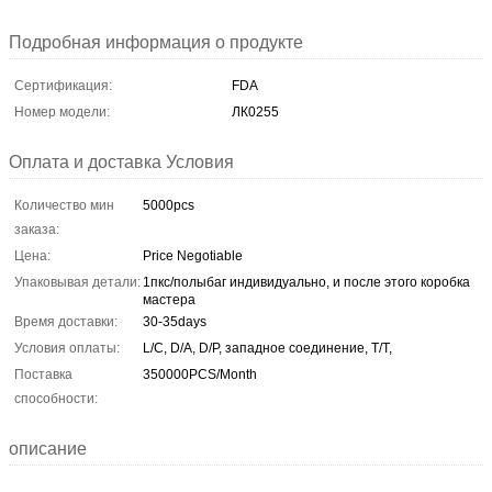
Подробная информация о продукте
Сертификация:
FDA
Номер модели:
ЛК0255
Оплата и доставка Условия
Количество мин
5000pcs
заказа:
Цена:
Price Negotiable
Упаковывая детали:
1пкс/полыбаг индивидуально, и после этого коробка
мастера
Время доставки:
30-35days
Условия оплаты:
L/C, D/A, D/P, западное соединение, T/T,
Поставка
350000PCS/Month
способности:
описание