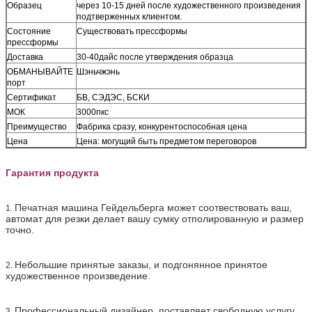
Образец
через 10-15 дней после художественного произведения
подтверженных клиентом.
Состояние
Существовать прессформы
прессформы
Доставка
30-40дайс после утверждения образца
ОБМАНЫВАЙТЕ
Шэньчжэнь
порт
Сертификат
БВ, СЭДЭС, БСКИ
МОК
3000пкс
Преимущество
Фабрика сразу, конкурентоспособная цена
Цена
Цена: могущий быть предметом переговоров
Гарантия продукта
Печатная машина Гейдельберга может соотвествовать ваш,
1.
автомат для резки делает вашу сумку отполированную и размер
точно.
Небольшие принятые заказы, и подгонянное принятое
2.
художественное произведение.
Профессиональный дизайнер, поставляет свободную услугу
3.