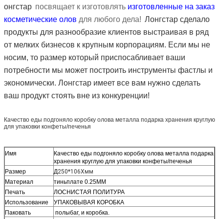
онгстар
посвящает к изготовлять
изготовленные на заказ
косметические олов
для любого дела!
Лонгстар сделало
продукты для разнообразие клиентов выстраивая в ряд
от мелких бизнесов к крупным корпорациям. Если мы не
носим, то размер который приспосабливает ваши
потребности мы может построить инструменты фастлы и
экономически. Лонгстар имеет все вам нужно сделать
ваш продукт стоять вне из конкуренции!
Качество еды подгоняло коробку олова металла подарка хранения круглую
для упаковки конфеты/печенья
Имя
Качество еды подгоняло коробку олова металла подарка
хранения круглую для упаковки конфеты/печенья
Размер
Д
250*106Хмм
Материал
тиньплате 0.25ММ
Печать
ЛОСНИСТАЯ ПОЛИТУРА
Использование
УПАКОВЫВАЯ КОРОБКА
Паковать
полыбаг, и коробка.