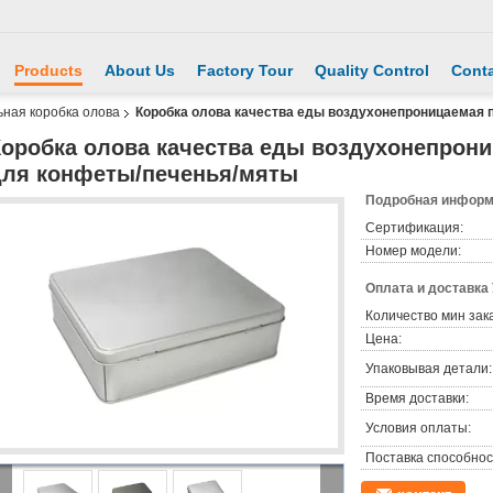
Products
About Us
Factory Tour
Quality Control
Conta
ьная коробка олова
Коробка олова качества еды воздухонепроницаемая 
Коробка олова качества еды воздухонепрон
для конфеты/печенья/мяты
Подробная информа
Сертификация:
Номер модели:
Оплата и доставка
Количество мин зак
Цена:
Упаковывая детали:
Время доставки:
Условия оплаты:
Поставка способнос