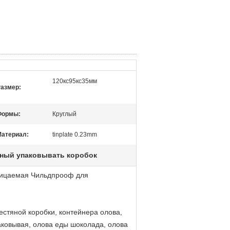
120кс95кс35мм
азмер:
Формы:
Круглый
атериал:
tinplate 0.23mm
ный упаковывать коробок
оницаемая Чильдпрооф для
стяной коробки, контейнера олова,
паковывая, олова еды шоколада, олова