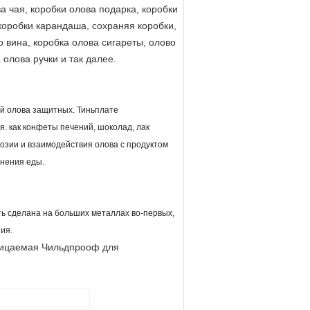
а чая, коробки олова подарка, коробки
 коробки карандаша, сохраняя коробки,
о вина, коробка олова сигареты, олово
 олова ручки и так далее.
ей олова защитных. Тиньплате
. как конфеты печений, шоколад, лак
розии и взаимодействия олова с продуктом
анения еды.
ь сделана на больших металлах во-первых,
ия.
оницаемая Чильдпрооф для