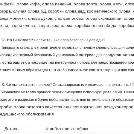
онфеты, олова кофе, олова печенья, олова торта, олова мяты, олов
озора, случая олова КД, коробки олова двд, косметического олова,
анка монетки, олова духов, сползая олово, олово скольжения, олов
вечи, ведро олова, ведро льда олова, коробка олова обеда, коробка
.
К: Что тиньплате? Напечатанные олов безопасны для еды?
: Тиньплате сталь электролитически покрытая с точным слоем олова для цел
ысококачественный безопасный упаковочный материал для продуктов питания
ачества еды етк. а покрывает на внутренности олова для предотвращения ко
итания и таким образом для того чтобы сделать его соответствующим для хр
.
К: Как вы печатаете на олов? Он экранирован или возмещен напечатанный?
: Украшение металла процесс печати смещения используя цвета КМИК. Печат
осле этого разрезая в более небольшую часть для штемпелевать и образован
оробка олова оптового качества еды прямоугольная воздухонепр
едицинского обслуживания
Деталь
коробка олова табака