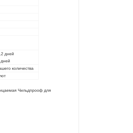
12 дней
 дней
ашего количества
уют
оницаемая Чильдпрооф для