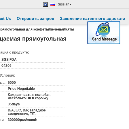
Russian
ct Us
Отправить запрос
Заявление патентного адвоката
прямоугольная для конфеты/печенья/мяты
ицаемая прямоугольная
ция о продукте:
SGS FDA
04206
 Условия:
аза:
5000
Price Negotiable
Каждая часть в полыбаг,
несколько ПК в коробку
35days
D/A, L/C, D/P, западное
соединение, T/T,
ти:
300000pcs/month