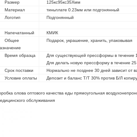
Размер
125кс95кс35Хмм
Материал
тиньплате 0.23мм или подгонянный
Логотип
Подгонянный
Напечатанный
КМИК
Общее
Подарок, украшение, хранить, упаковывая
азначение
Время образца
Для существующей прессформы в течение 
Для делать новую прессформу в течение 25
Срок поставки
Нормально не позднее 30 дней зависит от в
Условие оплаты
Депозит и баланс Т/Т 30% против Б/Л копир
оробка олова оптового качества еды прямоугольная воздухонепр
едицинского обслуживания