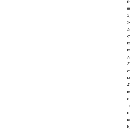
п
в
2
х
д
с
к
к
д
3
с
м
4
к
о
т
п
к
5