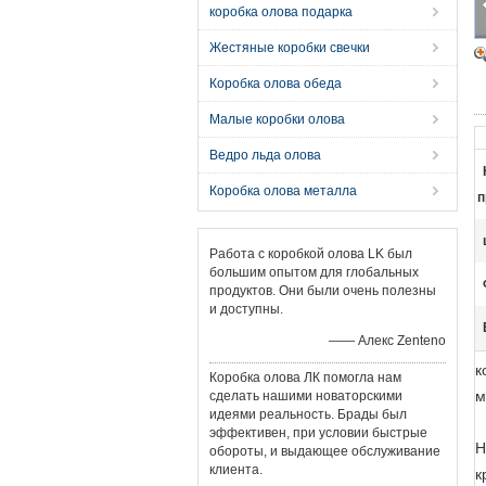
коробка олова подарка
Жестяные коробки свечки
Коробка олова обеда
Малые коробки олова
Ведро льда олова
Коробка олова металла
п
Работа с коробкой олова LK был
большим опытом для глобальных
продуктов. Они были очень полезны
и доступны.
—— Алекс Zenteno
к
Коробка олова ЛК помогла нам
м
сделать нашими новаторскими
идеями реальность. Брады был
эффективен, при условии быстрые
Н
обороты, и выдающее обслуживание
клиента.
к