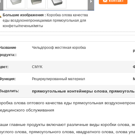
контакт
Большие изображения :
Коробка олова качества
еды воздухонепроницаемая прямоугольная для
конфеты/печенья/мяты
Название
Чильдпрооф жестяная коробка
Р
родукта::
цвет:
CMYK
Функция:
Рециркулированный материал
М
прямоугольные контейнеры олова
прямоуголь
Выделить:
,
оробка олова оптового качества еды прямоугольная воздухонепр
едицинского обслуживания
аши главные продукты включают различные виды коробки олова, же
руглого олова, прямоугольного олова, квадратного олова, олова у