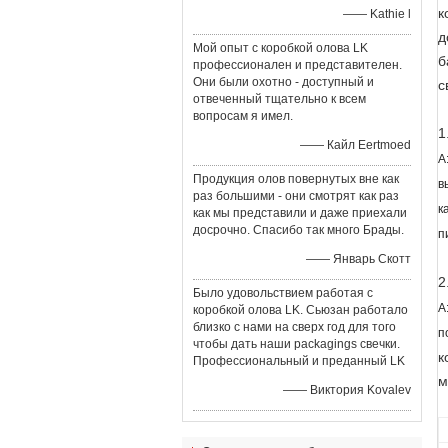
к
—— Kathie l
д
Мой опыт с коробкой олова LK
б
профессионален и представителен.
Они были охотно - доступный и
с
отвеченный тщательно к всем
вопросам я имел.
1
—— Кайл Eertmoed
А
Продукция олов повернутых вне как
в
раз большими - они смотрят как раз
к
как мы представили и даже приехали
досрочно. Спасибо так много Брады.
п
—— Январь Скотт
2
Было удовольствием работая с
А
коробкой олова LK. Сьюзан работало
близко с нами на сверх год для того
п
чтобы дать наши packagings свечки.
к
Профессиональный и преданный LK
м
—— Виктория Kovalev