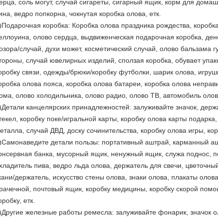
ерца, соль могут, случай сигареты, сигарный ящик, корм для домаш
ина, ведро попкорна, чокнутая коробка олова, етк.
)Подарочная коробка: Коробка олова праздника рождества, коробка
еллоуина, олово сердца, выдвиженческая подарочная коробка, ден
озора/случай, духи может, косметический случай, олово бальзама г
тороны, случай ювелирных изделий, сползая коробка, обувает упак
оробку связи, одежды/брюки/коробку футболки, шарик олова, игруш
оробка олова пояса, коробка олова батареи, коробка олова неправ
ома, олово холодильника, олово радио, олово ТВ, автомобиль олова
)Детали канцелярских принадлежностей: залуживайте значок, держа
текел, коробку поке/игральной карты, коробку олова карты подарка
еталла, случай ДВД, доску сочинительства, коробку олова игры, кор
)Самонаведите детали пользы: портативный аштрай, карманный аш
онсервная банка, мусорный ящик, ненужный ящик, служа поднос, п
хладитель пива, ведро льда олова, держатель для свечи, цветочны
кани/держатель, искусство стены олова, знаки олова, плакаты олов
рачечной, почтовый ящик, коробку медицины, коробку скорой помо
оробку, етк.
)Другие железные работы ремесла: залуживайте фонарик, значок оло