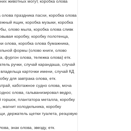
них животных могут, коробка олова
 олова праздника пасхи, коробка олова
ежный ящик, коробка музыки, коробка
убы, олово мыла, коробка олова сливк
овывая коробку, коробку полотенца,
ки олова, коробка олова бумажника,
ильной формы (олово книги, олово
, фургон олова, тележка олова) етк.
тель ручки, случай карандаша, случай
, владельца карточки имени, случай КД
обку для завтрака олова, етк.
трай, каботажное судно олова, моча
однос олова, гальванизировал ведро,
й горшок, плантатора металла, коробку
а, магнит холодильника, коробку
щи, держатель щетки туалета, резцовую
ва, знак олова, звезду, етк.