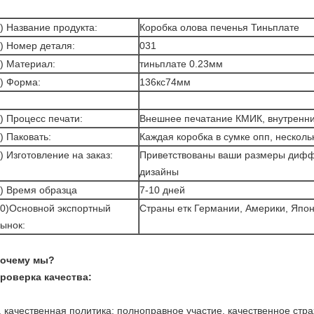
) Название продукта:
Коробка олова печенья Тиньплате
) Номер деталя:
031
) Материал:
тиньплате 0.23мм
) Форма:
136кс74мм
) Процесс печати:
Внешнее печатание КМИК, внутренни
) Паковать:
Каждая коробка в сумке опп, несколь
) Изготовление на заказ:
Приветствованы ваши размеры дифф
дизайны
) Время образца
7-10 дней
0)Основной экспортный
Страны етк Германии, Америки, Япон
ынок:
очему мы?
роверка качества:
. качественная политика: полноправное участие, качественное ст