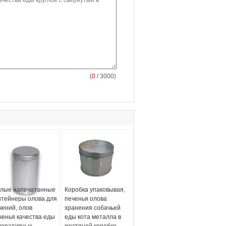
(
0
/ 3000)
лые напечатанные
Коробка упаковывая,
нтейнеры олова для
печенья олова
чений, олов
хранения собачьей
ченья качества еды
еды кота металла в