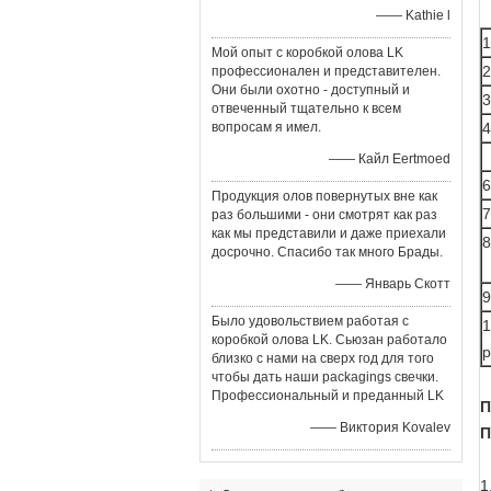
—— Kathie l
1
Мой опыт с коробкой олова LK
2
профессионален и представителен.
Они были охотно - доступный и
3
отвеченный тщательно к всем
вопросам я имел.
4
—— Кайл Eertmoed
6
Продукция олов повернутых вне как
7
раз большими - они смотрят как раз
как мы представили и даже приехали
8
досрочно. Спасибо так много Брады.
—— Январь Скотт
9
Было удовольствием работая с
1
коробкой олова LK. Сьюзан работало
р
близко с нами на сверх год для того
чтобы дать наши packagings свечки.
Профессиональный и преданный LK
П
—— Виктория Kovalev
П
1