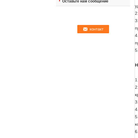
Оставьте нам сообщение
у
2
3
п
4
п
5
Н
1
2
к
3
4
5
к
6