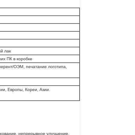
й лак
ких ПК в коробке
ерент/ОЭМ, печатание логотипа,
ии, Европы, Кореи, Азии.
рахование, непрерывное улучшение,