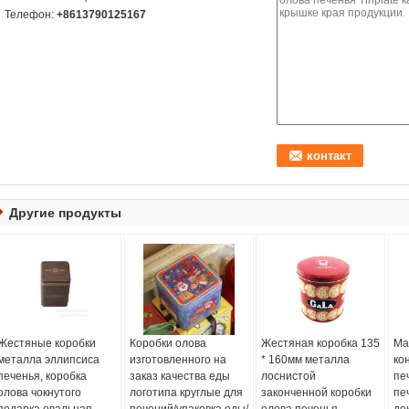
Телефон:
+8613790125167
Другие продукты
Жестяные коробки
Коробки олова
Жестяная коробка 135
Ма
металла эллипсиса
изготовленного на
* 160мм металла
ко
печенья, коробка
заказ качества еды
лоснистой
пе
олова чокнутого
логотипа круглые для
законченной коробки
пе