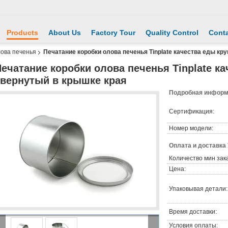
Products
About Us
Factory Tour
Quality Control
Conta
лова печенья
Печатание коробки олова печенья Tinplate качества еды кр
ечатание коробки олова печенья Tinplate ка
свернутый в крышке края
Подробная информа
Сертификация:
Номер модели:
Оплата и доставка
Количество мин зак
Цена:
Упаковывая детали:
Время доставки:
Условия оплаты: