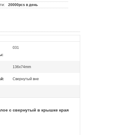
ти:
20000pcs в день
031
ы:
136x74mm
й:
Свернутый вне
глое с свернутый в крышке края