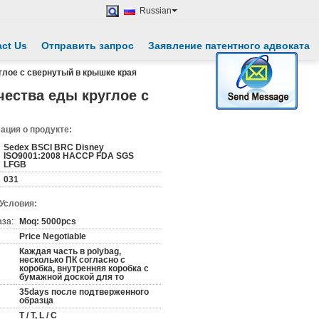
Russian
ct Us
Отправить запрос
Заявление патентного адвоката
углое с свернутый в крышке края
чества еды круглое с
ция о продукте:
Sedex BSCI BRC Disney
ISO9001:2008 HACCP FDA SGS
LFGB
031
 Условия:
аза:
Moq: 5000pcs
Price Negotiable
Каждая часть в polybag,
несколько ПК согласно с
коробка, внутренняя коробка с
бумажной доской для то
35days после подтверженного
образца
T / T, L / C