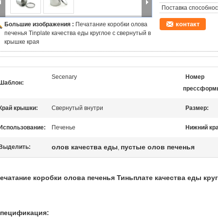
Поставка способнос
контакт
Большие изображения :
Печатание коробки олова
печенья Tinplate качества еды круглое с свернутый в
крышке края
Secenary
Номер
Шаблон:
прессформ
Край крышки:
Свернутый внутри
Размер:
Использование:
Печенье
Нижний кра
олов качества еды
пустые олов печенья
Выделить:
,
ечатание коробки олова печенья Тиньплате качества еды кру
пецификация: