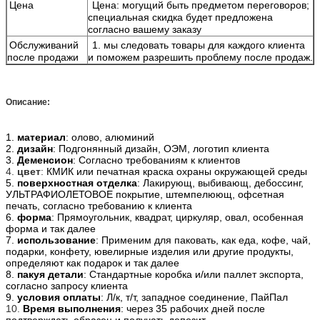
Цена
Цена: могущий быть предметом переговоров;
специальная скидка будет предложена
согласно вашему заказу
Обслуживаний
1. мы следовать товары для каждого клиента
после продажи
и поможем разрешить проблему после продаж.
Описание:
1.
материал
: олово, алюминий
2.
дизайн
: Подгонянный дизайн, ОЭМ, логотип клиента
3.
Деменсион
: Согласно требованиям к клиентов
4.
цвет
:
КМИК или печатная краска охраны окружающей среды
5.
поверхностная отделка
: Лакирующ, выбивающ, дебоссинг,
УЛЬТРАФИОЛЕТОВОЕ покрытие, штемпелюющ, офсетная
печать, согласно требованию к клиента
6.
форма
: Прямоугольник, квадрат, циркуляр, овал, особенная
форма и так далее
7.
использование
: Применим для паковать, как еда, кофе, чай,
подарки, конфету, ювелирные изделия или другие продукты,
определяют как подарок и так далее
8.
пакуя детали
: Стандартные коробка и/или паллет экспорта,
согласно запросу клиента
9.
условия оплаты
: Л/к, т/т, западное соединение, ПайПал
10.
Время выполнения
: через 35 рабочих дней после
подтверждать образец и получать депозит