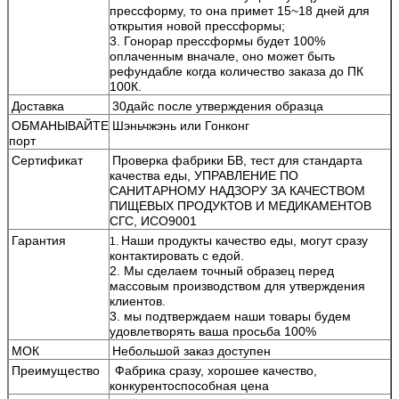
прессформу, то она примет 15~18 дней для
открытия новой прессформы;
3. Гонорар прессформы будет 100%
оплаченным вначале, оно может быть
рефундабле когда количество заказа до ПК
100К.
Доставка
30дайс после утверждения образца
ОБМАНЫВАЙТЕ
Шэньчжэнь или Гонконг
порт
Сертификат
Проверка фабрики БВ, тест для стандарта
качества еды, УПРАВЛЕНИЕ ПО
САНИТАРНОМУ НАДЗОРУ ЗА КАЧЕСТВОМ
ПИЩЕВЫХ ПРОДУКТОВ И МЕДИКАМЕНТОВ
СГС, ИСО9001
Гарантия
Наши продукты качество еды, могут сразу
1.
контактировать с едой.
2. Мы сделаем точный образец перед
массовым производством для утверждения
клиентов.
3. мы подтверждаем наши товары будем
удовлетворять ваша просьба 100%
МОК
Небольшой заказ доступен
Преимущество
Фабрика сразу, хорошее качество,
конкурентоспособная цена