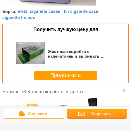
metal cigarette cases
tin cigarette case
Бирки:
,
,
cigarette tin box
Получить лучшую цену для
Жестяная коробка с
напечатанный выбивать,
персонализированное олово
сигареты металла сигареты
Продолжать
Жестяная коробка сигареты
Больше
Отправить
Отправить
сообщение
ЛЕНИЕ
Пустая коробка
Роскошная
Черная коробка
Крепко ж
запрос
О
олова металла с
прямоугольная
жестяной
коро