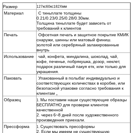
Размер
127кс60кс182Хмм
Материал
С тиньплате толщины
0.21/0.23/0.25/0.28/0.30мм.
Толщина тиньплате будет зависеть от
требований к клиентов
Печать
Офсетная печать и защитное покрытие КМИК
снаружи, шинны или матовый финиш.
золотой или серебряный залакированные
внутрь
Использование
чай, конфета, миндалина, шоколад, чай,
кофе, печенье, побрякушка, дозор, неклет,
подарок различный пакуя етк, или только для
украшения.
Паковать
Упакованный в полыбаг индивидуально и
соответствующих количествах в коробке, или
безопасной упаковке согласно требования к
клиентам „
Образец
Мы поставим наши существующие образцы
1.
БЕСПЛАТНО для проверки клиентов
качественной
2. через 6~8 дней после художественного
произведения приехали.
Прессформа
Существовать прессформы
1.
2. Если мы имеем не существующую