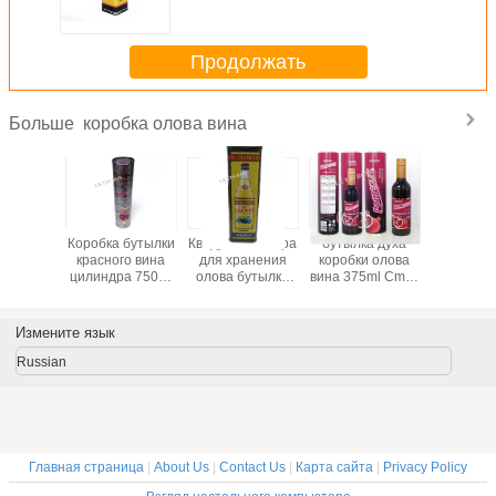
Tinplate металла 750ml для
упаковывать бутылки вина
Продолжать
коробка олова вина
Больше
а олова
Коробка бутылки
Квадратная тара
бутылка духа
Олово б
 водочки
красного вина
для хранения
коробки олова
вина ко
ндра
цилиндра 750ml
олова бутылки
вина 375ml Cmyk
олова кр
/олово
упаковывая с
белого вина,
круглая
вина ци
 вина с
затыкает внутри
персонализированные
упаковывая на
750
т внутри
крышку и
коробки подарка
праздник
упаковы
Измените язык
непроницаемую
выбивать
металла
выбив
шку
Russian
Главная страница
|
About Us
|
Contact Us
|
Карта сайта
|
Privacy Policy