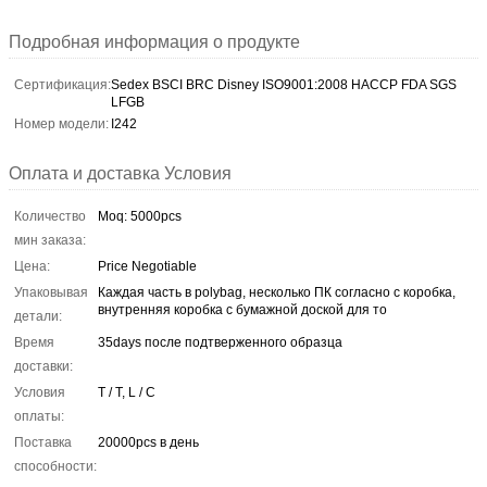
Подробная информация о продукте
Сертификация:
Sedex BSCI BRC Disney ISO9001:2008 HACCP FDA SGS
LFGB
Номер модели:
I242
Оплата и доставка Условия
Количество
Moq: 5000pcs
мин заказа:
Цена:
Price Negotiable
Упаковывая
Каждая часть в polybag, несколько ПК согласно с коробка,
внутренняя коробка с бумажной доской для то
детали:
Время
35days после подтверженного образца
доставки:
Условия
T / T, L / C
оплаты:
Поставка
20000pcs в день
способности: