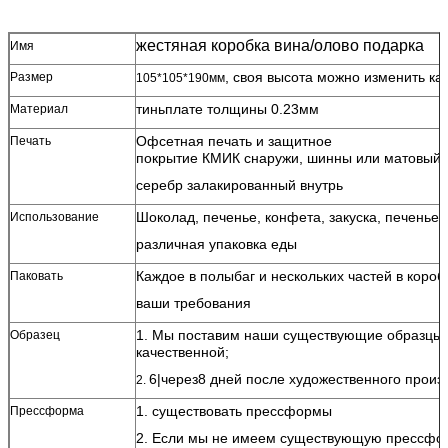
жестяная коробка вина/олово подарка
Имя
, своя высота можно изменить ка
Размер
105*105*190мм
тиньплате толщины 0.23мм
Материал
Офсетная печать и защитное
Печать
покрытие КМИК снаружи, шинны или матовый 
серебр залакированный внутрь
Шоколад, печенье, конфета, закуска, печенье, 
Использование
различная упаковка еды
Каждое в полыбаг и нескольких частей в короб
Паковать
ваши требования
1. Мы поставим наши существующие образцы
Образец
качественной;
6|через8 дней после художественного произ
2.
1. существовать прессформы
Прессформа
2. Если мы не имеем существующую прессформ