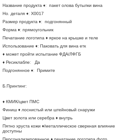
Название продукта ♦: пакет олова бутылки вина
Но. деталя ♦: Х0017
Размер продукта ♦: подгонянный
Форма ♦: прямоугольник
Печатание логотипа ♦ яркое на крышке и теле
Использование ♦: Паковать для вина етк
♦ может пройти испытание ФДА/ЛФГБ
♦ Ресиклабле: Да
Подгонянное ♦: Примите
Б.Принтинг:
♦ КМИК/цвет ПМС
Финиш ♦ лоснистый или штейновый снаружи
Цвет золота или серебра ♦ внутрь
Пятно хруста кожи ♦/металлическое сверкная влияние
доступны
Персонализированное ♦ печатание логотипа фото