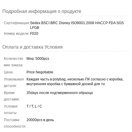
Подробная информация о продукте
Сертификация:
Sedex BSCI BRC Disney ISO9001:2008 HACCP FDA SGS
LFGB
Номер модели:
F020
Оплата и доставка Условия
Количество
Moq: 5000pcs
мин заказа:
Цена:
Price Negotiable
Упаковывая
Каждая часть в polybag, несколько ПК согласно с коробка,
внутренняя коробка с бумажной доской для то
детали:
Время
35days после подтверженного образца
доставки:
Условия
T / T, L / C
оплаты:
Поставка
20000pcs в день
способности: