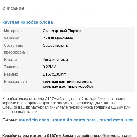
описание
круглая коробка олова
Материал:
Стандартный Tinplate
Чеканка:
Индивидуальные
Состояние
Существовать
прессформы:
Высота:
Регулируемый
Толщина:
0.23MM
Размер:
D167x130mm
круглые контейнеры олова
Высокий свет:
,
круглые жестяные коробки
Коробки олова металла Д167мм Звездные войны коробки олова ткани
коробки олова круглой круглые залуживают коробку для завтрака
Спецификации: Материал тиньплате первого курса толщины 0.23мм или
назначенная толщи...
round tin cans
round tin containers
round metal tins
Бирки:
,
,
Коробки олова металла Д167мм Звездные войны коробки олова ткани