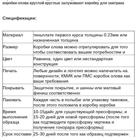
коробки олова круглой круглые залуживают коробку для завтрака
Спецификации:
Материал
тиньплате первого курса толщины 0.23мм или
назначенная толщина
Размер
Коробки олова можно отрегулировать для того
чтобы соотвествовать вашим потребностям и
Цвет
Равнина, один цвет или нестандартная
конструкция
Печать
Любые дизайн и логотип можно напечатать на
поверхности, КМИК или ПМС коробок олова как
ваши требования
Покрывать
Защитное покрытие, и шинны или матовый
финиш соответственно
Паковать
Каждая часть в полыбаг или упаковку таможни,
после этого положила в коробку коробки
Время
10-15дайс для существующей прессформы; и
выполнения
15-20 дней для новой прессформы (после того
образца
как подтвердите прессформу чертежа и
получение гонорара прессформы)
Срок поставки
25-30 дней после того как образец подтвержен