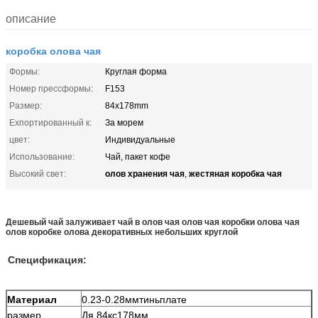
описание
коробка олова чая
Формы:
Круглая форма
Номер прессформы:
F153
Размер:
84x178mm
Ехпортированный к:
За морем
цвет:
Индивидуальные
Использование:
Чай, пакет кофе
олов хранения чая
жестяная коробка чая
Высокий свет:
,
Дешевый чай залуживает чай в олов чая олов чая коробки олова чая
олов коробке олова декоративных небольших круглой
Спецификация:
Материал
0.23-0.28ммтиньплате
размер
Дя.84кс178мм