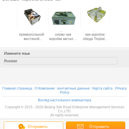
а олова
Кофе
Квадратное
Олов хранения
Металли
провода
прямоугольной
олово чая
чая коробок
прямоуг
 пустая
жестяной
коробки металла
обеда Tinplate
воздухон
новая
коробки кофе
пакета Tinplate
прикрепили на
кофей
круглая
металла
олов чая год
петлях черный
красная 
я/кофе/
жестяной
сбора винограда
цвет +
бан
Измените язык
енья
коробки чая кофе
олов хранения
штейновое
воздухонепроницаемый
чая коробки
печатание
Russian
залуживает
олова чая
политуры
оптом
Главная страница
|
О Компании
|
контактные данные
|
Карта сайта
|
Privacy
Policy
Взгляд настольного компьютера
Copyright © 2015 - 2026 Beijing Silk Road Enterprise Management Services
Co.,LTD.
All rights reserved.
Отправить
Отправить