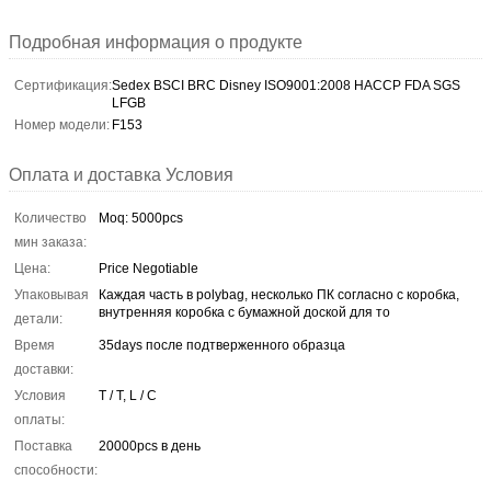
Подробная информация о продукте
Сертификация:
Sedex BSCI BRC Disney ISO9001:2008 HACCP FDA SGS
LFGB
Номер модели:
F153
Оплата и доставка Условия
Количество
Moq: 5000pcs
мин заказа:
Цена:
Price Negotiable
Упаковывая
Каждая часть в polybag, несколько ПК согласно с коробка,
внутренняя коробка с бумажной доской для то
детали:
Время
35days после подтверженного образца
доставки:
Условия
T / T, L / C
оплаты:
Поставка
20000pcs в день
способности: