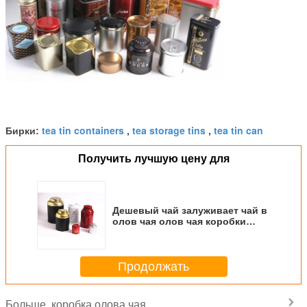
tea tin containers
tea storage tins
tea tin can
Бирки:
,
,
Получить лучшую цену для
Дешевый чай залуживает чай в
олов чая олов чая коробки
олова чая олов коробке олова
декоративных малых круглой
Продолжать
коробка олова чая
Больше