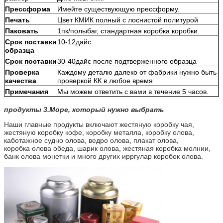
Прессформа
Имейте существующую прессформу.
Печать
Цвет КМИК полный с лоснистой политурой
Паковать
1пк/полыбаг, стандартная коробка коробки.
Срок поставки
10-12дайс
образца
Срок поставки
30-40дайс после подтверженного образца
Проверка
Каждому деталю далеко от фабрики нужно быть
качества
проверкой КК в любое время
Примечания
Мы можем ответить с вами в течение 5 часов.
продукты 3.Море, который нужно выбрать
Наши главные продукты включают жестяную коробку чая,
жестяную коробку кофе, коробку металла, коробку олова,
каботажное судно олова, ведро олова, плакат олова,
коробка олова обеда, шарик олова, жестяная коробка молнии,
банк олова монетки и много других ирргулар коробок олова.